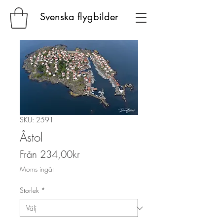
Svenska flygbilder
SKU: 2591
Åstol
Reapris
Från
234,00kr
Moms ingår
Storlek
*