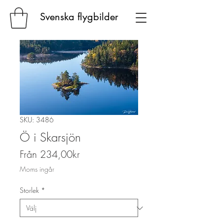
Svenska flygbilder
SKU: 3486
Ö i Skarsjön
Reapris
Från
234,00kr
Moms ingår
Storlek
*