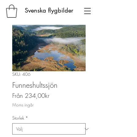
Svenska flygbilder
SKU: 406
Funneshultssjön
Reapris
Från
234,00kr
Moms ingår
Storlek
*