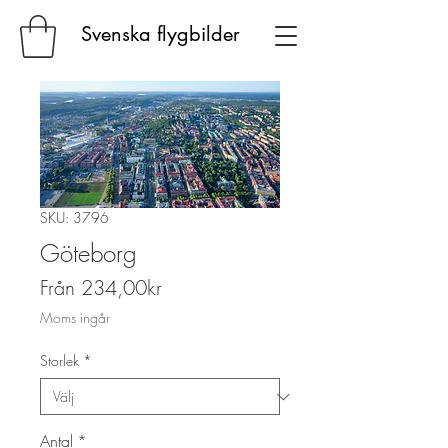
Svenska flygbilder
SKU: 3796
Göteborg
Reapris
Från
234,00kr
Moms ingår
Storlek
*
Antal
*