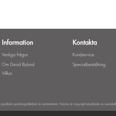
Snabbvisning
Information
Kontakta
Vanliga frågor
Kundservice
Om David Bylund
Specialbeställning
Villkor
ar godkänt spridningstillstånd av Lantmäteriet. Fotona är copyright-skyddade av svenskaf