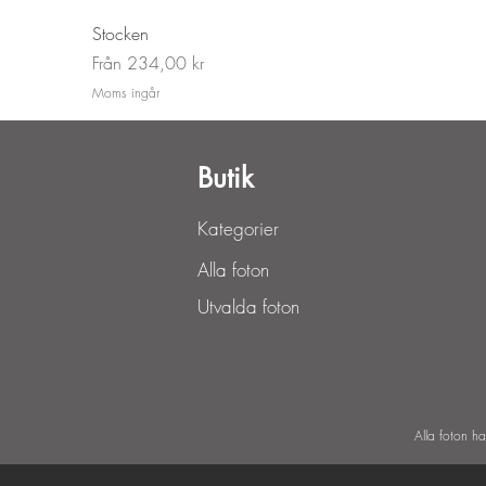
Stocken
Reapris
Från
234,00 kr
Moms ingår
Butik
Kategorier
Alla foton
Utvalda foton
Alla foton h