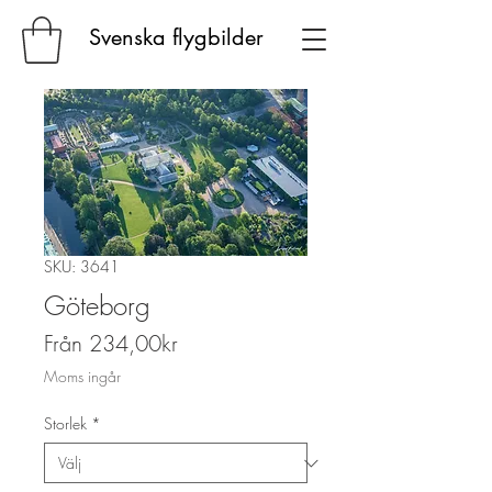
Svenska flygbilder
SKU: 3641
Göteborg
Reapris
Från
234,00kr
Moms ingår
Storlek
*