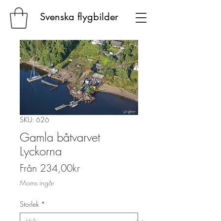
Svenska flygbilder
SKU: 626
Gamla båtvarvet
Lyckorna
Reapris
Från
234,00kr
Moms ingår
Storlek
*