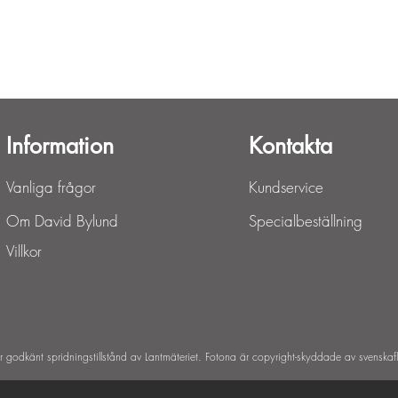
Snabbvisning
Information
Kontakta
Vanliga frågor
Kundservice
Om David Bylund
Specialbeställning
Villkor
ar godkänt spridningstillstånd av Lantmäteriet. Fotona är copyright-skyddade av svenskaf