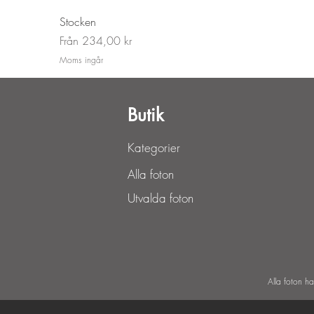
Stocken
Reapris
Från
234,00 kr
Moms ingår
Butik
Kategorier
Alla foton
Utvalda foton
Alla foton h