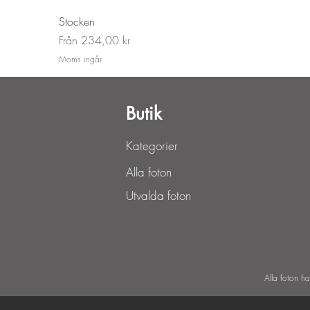
Stocken
Reapris
Från
234,00 kr
Moms ingår
Butik
Kategorier
Alla foton
Utvalda foton
Alla foton h