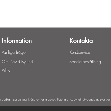
Snabbvisning
Information
Kontakta
Vanliga frågor
Kundservice
Om David Bylund
Specialbeställning
Villkor
ar godkänt spridningstillstånd av Lantmäteriet. Fotona är copyright-skyddade av svenskaf