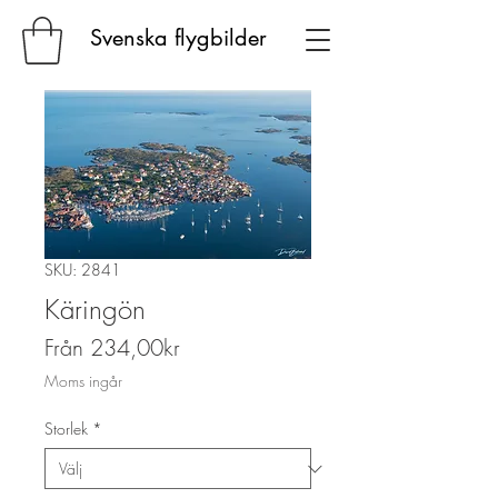
Svenska flygbilder
SKU: 2841
Käringön
Reapris
Från
234,00kr
Moms ingår
Storlek
*