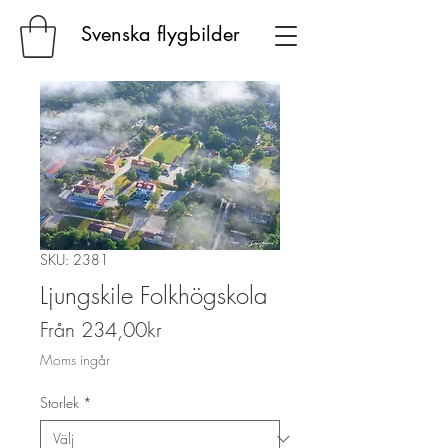
Svenska flygbilder
SKU: 2381
Ljungskile Folkhögskola
Reapris
Från
234,00kr
Moms ingår
Storlek
*