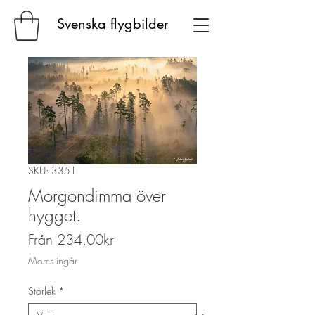
Svenska flygbilder
SKU: 3351
Morgondimma över
hygget.
Reapris
Från
234,00kr
Moms ingår
Storlek
*