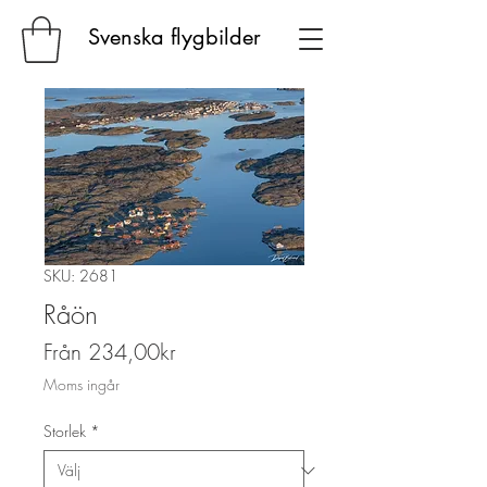
Svenska flygbilder
SKU: 2681
Råön
Reapris
Från
234,00kr
Moms ingår
Storlek
*