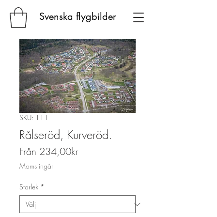
Svenska flygbilder
SKU: 111
Rålseröd, Kurveröd.
Reapris
Från
234,00kr
Moms ingår
Storlek
*