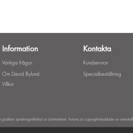
Snabbvisning
Information
Kontakta
Vanliga frågor
Kundservice
Om David Bylund
Specialbeställning
Villkor
ar godkänt spridningstillstånd av Lantmäteriet. Fotona är copyright-skyddade av svenskaf