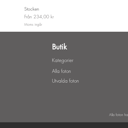
Stocken
Reapris
Från
234,00 kr
Moms ingår
Butik
Kategorier
Alla foton
Utvalda foton
Alla foton h