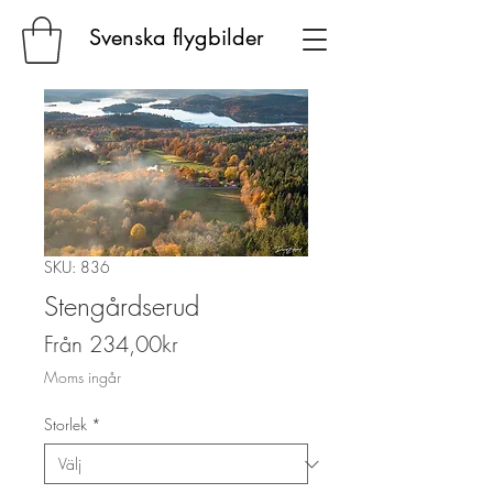
Svenska flygbilder
SKU: 836
Stengårdserud
Reapris
Från
234,00kr
Moms ingår
Storlek
*