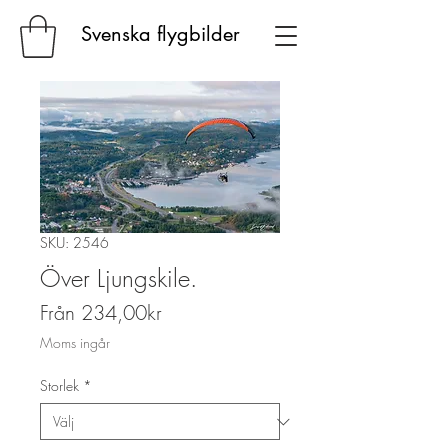
Svenska flygbilder
SKU: 2546
Över Ljungskile.
Reapris
Från
234,00kr
Moms ingår
Storlek
*