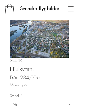
Svenska flygbilder
SKU: 36
Hjulkvarn.
Reapris
Från
234,00kr
Moms ingår
Storlek
*