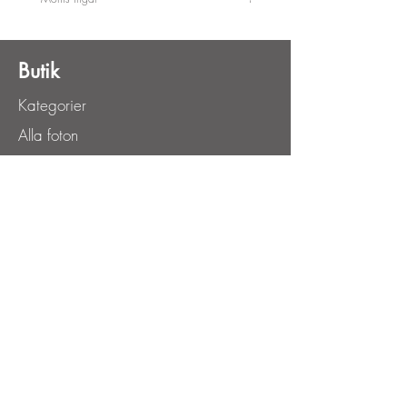
Butik
Kategorier
Alla foton
Utvalda foton
Information
Vanliga frågor
Om David Bylund
Villkor
Kontakta
Kundservice
Specialbeställning