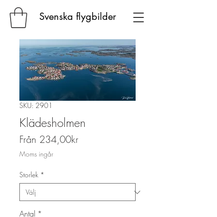
Svenska flygbilder
SKU: 2901
Klädesholmen
Reapris
Från
234,00kr
Moms ingår
Storlek
*
Antal
*