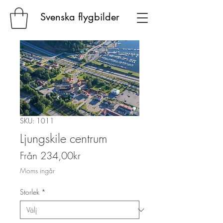
Svenska flygbilder
SKU: 1011
Ljungskile centrum
Reapris
Från
234,00kr
Moms ingår
Storlek
*