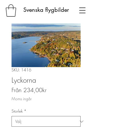
Svenska flygbilder
SKU: 1416
Lyckorna
Reapris
Från
234,00kr
Moms ingår
Storlek
*