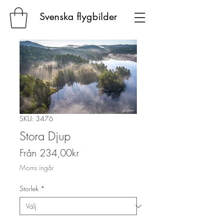
Svenska flygbilder
SKU: 3476
Stora Djup
Reapris
Från
234,00kr
Moms ingår
Storlek
*