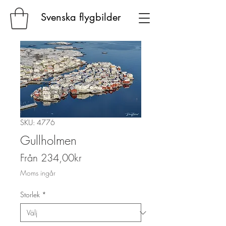
Svenska flygbilder
SKU: 4776
Gullholmen
Reapris
Från
234,00kr
Moms ingår
Storlek
*