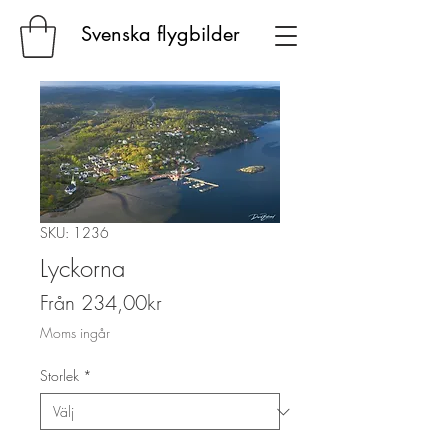
Svenska flygbilder
SKU: 1236
Lyckorna
Reapris
Från
234,00kr
Moms ingår
Storlek
*