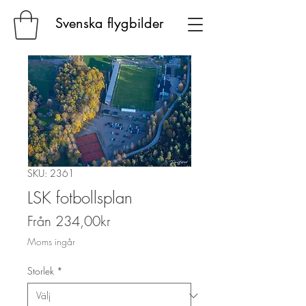
Svenska flygbilder
SKU: 2361
LSK fotbollsplan
Reapris
Från
234,00kr
Moms ingår
Storlek
*