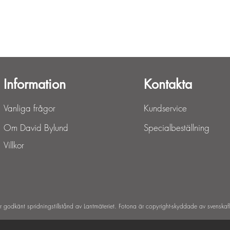
Snabbvisning
Information
Kontakta
Vanliga frågor
Kundservice
Om David Bylund
Specialbeställning
Villkor
ar godkänt spridningstillstånd av Lantmäteriet. Fotona är copyright-skyddade av svenskaf