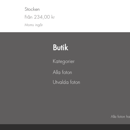
Stocken
Reapris
Från
234,00 kr
Moms ingår
Butik
Kategorier
Alla foton
Utvalda foton
Alla foton h