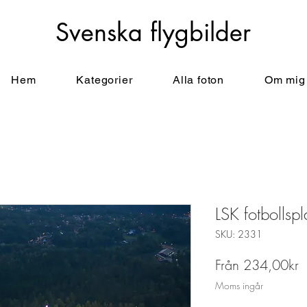
Svenska flygbilder
Hem
Kategorier
Alla foton
Om mig
LSK fotbollsp
SKU: 2331
R
Från
234,00kr
Moms ingår