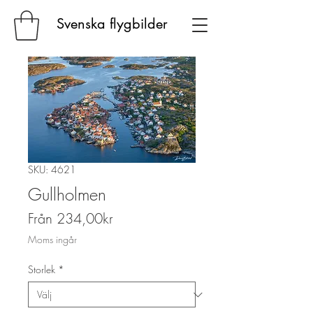
Svenska flygbilder
SKU: 4621
Gullholmen
Reapris
Från
234,00kr
Moms ingår
Storlek
*