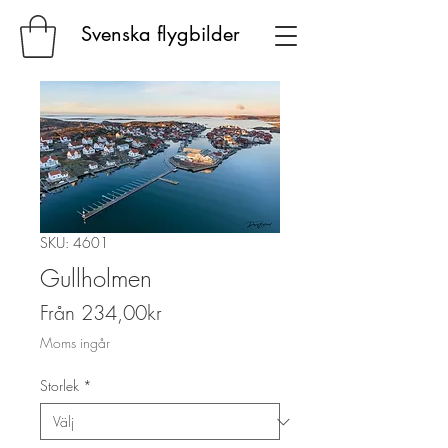
Svenska flygbilder
SKU: 4601
Gullholmen
Reapris
Från
234,00kr
Moms ingår
Storlek
*