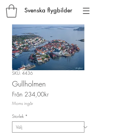
Svenska flygbilder
SKU: 4436
Gullholmen
Reapris
Från
234,00kr
Moms ingår
Storlek
*