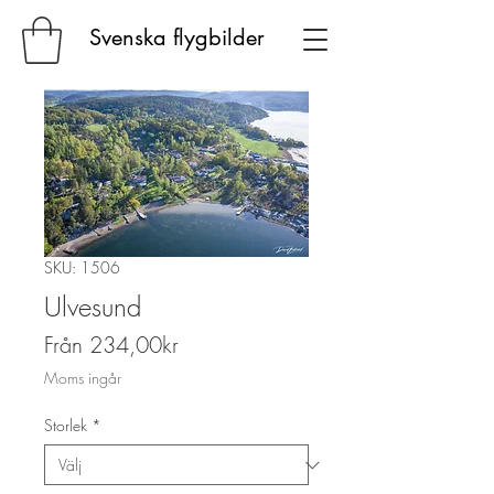
Svenska flygbilder
SKU: 1506
Ulvesund
Reapris
Från
234,00kr
Moms ingår
Storlek
*