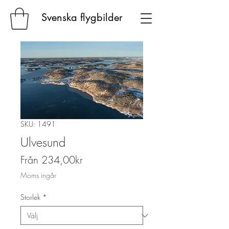
Svenska flygbilder
SKU: 1491
Ulvesund
Reapris
Från
234,00kr
Moms ingår
Storlek
*