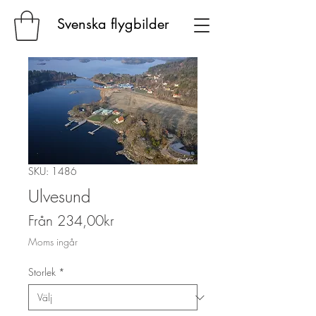
Svenska flygbilder
SKU: 1486
Ulvesund
Reapris
Från
234,00kr
Moms ingår
Storlek
*